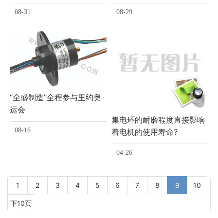
进展！
08-31
08-29
“全盛制造”全程参与里约奥
运会
集电环的耐磨程度直接影响
08-16
着电机的使用寿命?
04-26
1
2
3
4
5
6
7
8
9
10
下10页