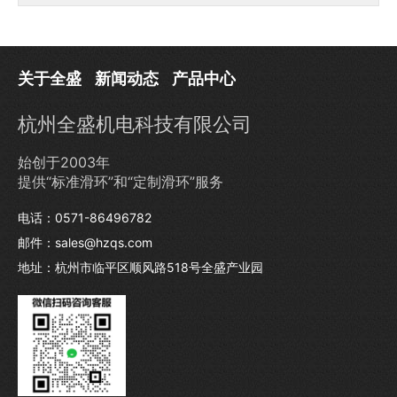
关于全盛
新闻动态
产品中心
杭州全盛机电科技有限公司
始创于2003年
提供“标准滑环”和“定制滑环”服务
电话：0571-86496782
邮件：sales@hzqs.com
地址：杭州市临平区顺风路518号全盛产业园