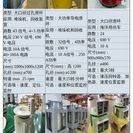
类型: 大口径过孔
滑环
类型：大功率导电滑
应用: 堆垛机、回收装
类型：大口径滑环
环
置
应用：海洋用吊车
应用：堆垛机和回收
路数:43 信号, 4+3 功率
路数：24
机
电压:230 V 信号, 690
电压：690 V
路数：32信号，4功率
V 电压
电流：10 A
电压：690 V
电流:10A 信号,
尺寸(mm)：
电流：10 A信号，250
40+100A 电路
900x900x570
A功率
尺寸
孔径：ø400
尺寸(mm)：高 1200
(mm):1000x1000x1200
速度：最大5转
孔径 (mm):ø700
孔径 (mm):
ø1200
可选：液压回转器、加
转速:max. 25 rpm
速度：最大25转/分钟
热器、速度位置监测
可选项：速度、定位、
可选：速度和位置监控
监控