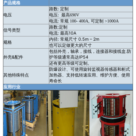
产品规格
路数:
定制
电压
电压:
最高690V
电流:
常规 100- 400A, 可定制 >1000A
路数:
定制
信号类型
电流: 最高10A
内径: 常规尺寸 0.5m – 2m
规格
也可以定做更大的尺寸
包括外壳，轴承，接线，连接器和接线盒.防
外壳&配件
护等级通常高达IP54
还有更高等级可定制。
防爆设计、可使用旋转监视器传感器和柜式
其他特殊特点
加热器、支持低转速应用、维护方便、使用
寿命长
应用行业