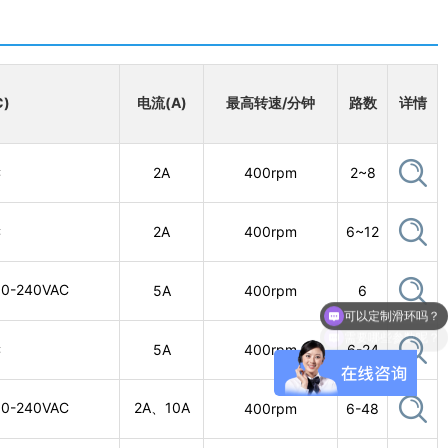
C)
电流(A)
最高转速/分钟
路数
详情
C
2A
400rpm
2~8
C
2A
400rpm
6~12
可以定制滑环吗？
0-240VAC
5A
400rpm
6
需要哪些参数呢？
C
5A
400rpm
6-24
0-240VAC
2A、10A
400rpm
6-48