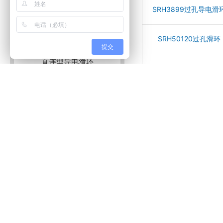
SRH3899过孔导电滑
中频导电滑环
盘式滑环
SRH50120过孔滑环
提交
直连型导电滑环
SRH60135过孔滑环
石油、海洋专用滑环
SRH70155过孔滑环
水银滑环
SRH80180过孔滑环
控制杆
SRH90190过孔滑环
编码器
SRH100203过孔滑环