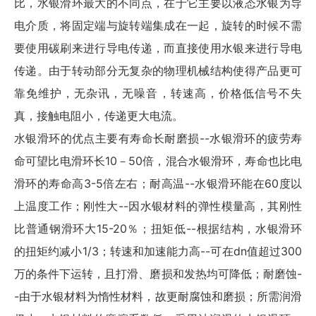
比，水银滑环最大的不同点，在于它主要以液态水银为导
电介质，将固定端与旋转端集成在一起，旋转的时候不需
要使用碳刷来进行导电传递，而直接使用水银来进行导电
传递。由于转动部分无复杂的物理机械结构使得产品更可
靠免维护，无杂讯，无噪音，转速高，价格低信号不失
真，接触电阻小，传递更大电流。
水银滑环的优点主要有寿命长耐磨损--水银滑环的疲劳寿
命可望比电滑环长10－50倍，混合水银滑环，寿命也比电
滑环的寿命高3-5倍左右；耐高温--水银滑环能在60度以
上温度工作；刚性大--因水银材料的弹性模量高，其刚性
比普通钢滑环大15-20％；扭矩低--根据结构，水银滑环
的扭矩约减小1/3；转速和加速能力高--可在dn值超过300
万的条件下运转，且打滑、磨损和发热均可降低；耐磨蚀-
-由于水银材料为惰性材料，故更耐腐蚀和磨损；所需润滑