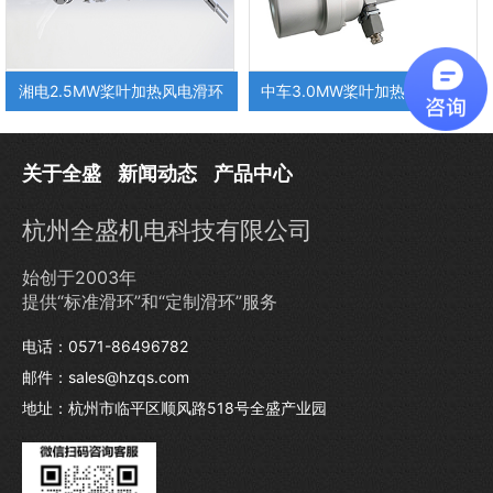
湘电2.5MW桨叶加热风电滑环
中车3.0MW桨叶加热风电滑环
关于全盛
新闻动态
产品中心
杭州全盛机电科技有限公司
始创于2003年
提供“标准滑环”和“定制滑环”服务
电话：0571-86496782
邮件：sales@hzqs.com
地址：杭州市临平区顺风路518号全盛产业园