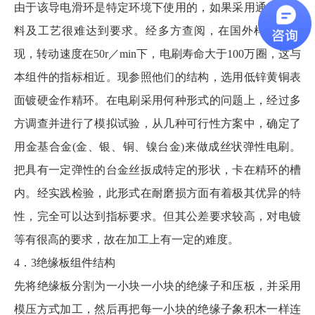
由于该导电滑环是特定环境下使用的，如果采用通常的材
料及工艺很难达到要求。经多方查阅，在国外样本中发
现，转动速度在50r／min下，电刷寿命大于100万圈，这与
本组件的指标相近。现参照他们的结构，选用低锌黄铜表
面镀硬金作精环。在电刷采用何种形式的问题上，经过多
方调查并进行了模拟试验，从几种可行性方案中，确定了
用金基合金(金、银、铜、镍台金)来做成丝状弹性电刷。
把具有一定弹性的台金丝扳成特定的形状，卡在精环的槽
内。经实践检验，此形式在耐磨损方面有着极其优异的特
性，完全可以达到指标要求。但其公差要求较高，对电镀
等有很高的要求，故在加工上有一定的难度。
4．3绝缘板组件结构
先将绝缘板分割为一小块一小块的绝缘子和压板，并采用
模压方式加工，然后再把每一小块的绝缘子象积木一样连