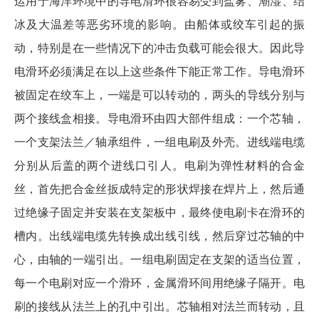
运用于海洋环境中的导电滑环很容易受到盐雾、潮湿、结
冰及大温差等恶劣环境的影响。由船体或绞车引起的振
动，特别是在一些情况下的冲击负载可能会很大。因此导
电滑环必须满足在以上这些条件下能正常工作。导电滑环
被固定在绞车上，一端是可以转动的，两头的导线分别与
两个接线盒相接。导电滑环由四大部件组成：一个芯轴，
一个支架法兰／轴承组件，一组电刷及外壳。进线端电缆
分别从后盖的两个进线口引人。电刷为弹性材料的合金
丝，首先把合金丝扳成特定的形状焊接在焊片上，然后通
过绝缘子固定并安装在支架板中，最终使电刷卡在滑环的
槽内。出线端电缆先转换成出线引线，然后穿过芯轴的中
心，由轴的一端引出。一组电刷固定在支架的适当位置，
每一个电刷对应一个滑环，金属滑环间用绝缘子隔开。电
刷的接线从法兰上的孔中引出。芯轴相对法兰而转动，且