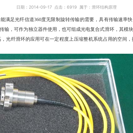
日期：
2014-09-17
点击：
6919
属于：
滑环结构原理
能满足光纤信道360度无限制旋转传输的需要，具有传输速率
传输，可作为独立器件使用，也可组成光电复合式滑环，其模
高，
光纤滑环
的应用可在一定程度上压缩整机系统占用的空间，