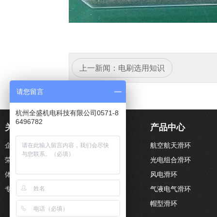
上一新闻：
电刷选用知识
请您留言
杭州全盛机电科技有限公司0571-8
6496782
关于全盛
新闻动态
产品中心
企业文化
全盛动态
航空航天滑环
荣誉证书
滑环结构原理
光电组合滑环
体系认证
导电滑环视频
风电滑环
专利认证
气液电气滑环
帽型滑环