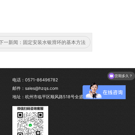
下一新闻：
固定安装水银滑环的基本方法
货期多久？
电话：0571-86496782
邮件：sales@hzqs.com
地址：杭州市临平区顺风路518号全盛产业园