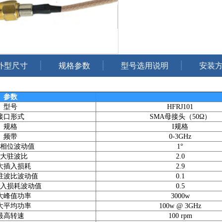
外型尺寸
规格参数
型号选用说明
安装
参数
型号
HFRJ101
接口形式
SMA母接头（50Ω）
规格
I规格
频带
0-3GHz
相位波动值
1°
大驻波比
2.0
大插入损耗
2.9
驻波比波动值
0.1
入损耗波动值
0.5
大峰值功率
3000w
大平均功率
100w @ 3GHz
最高转速
100 rpm