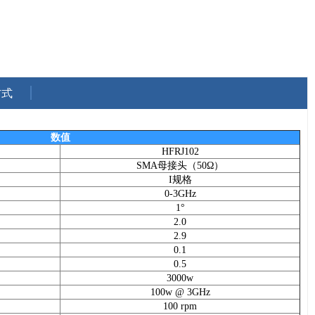
方式
数值
HFRJ102
SMA母接头（50Ω）
I规格
0-3GHz
1°
2.0
2.9
0.1
0.5
3000w
100w @ 3GHz
100 rpm