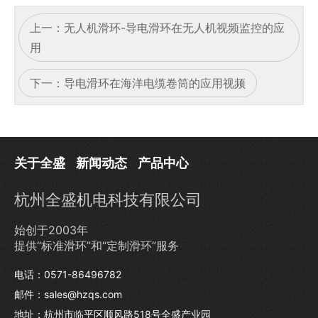
上一：
无人机滑环-导电滑环在无人机视频监控的应
用
下一：
导电滑环在海洋电缆卷筒的应用视频
关于全盛
新闻动态
产品中心
杭州全盛机电科技有限公司
始创于2003年
提供“标准滑环”和“定制滑环”服务
电话：0571-86496782
邮件：sales@hzqs.com
地址：杭州市临平区顺风路518号全盛产业园