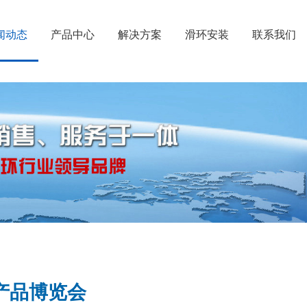
闻动态
产品中心
解决方案
滑环安装
联系我们
产品博览会