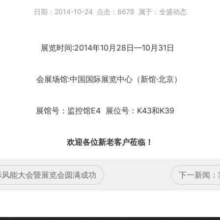
日期：
2014-10-24
点击：
8678
属于：
全盛动态
展览时间:2014年10月28日—10月31日
会展场馆:中国国际展览中心（新馆·北京）
展馆号：监控馆E4 展位号：K43和K39
欢迎各位新老客户莅临！
际风能大会暨展览会圆满成功
下一新闻：