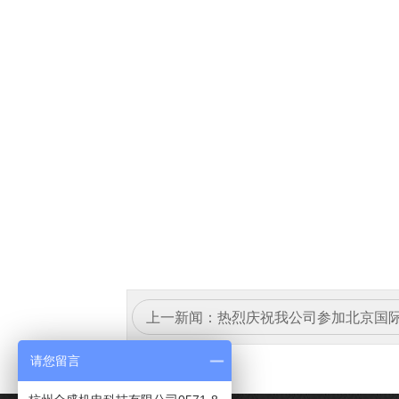
上一新闻：
热烈庆祝我公司参加北京国
请您留言